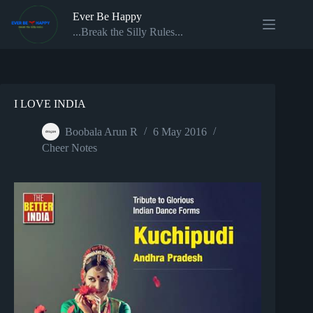
Skip
Ever Be Happy
to
content
...Break the Silly Rules...
I LOVE INDIA
Boobala Arun R
6 May 2016
Cheer Notes