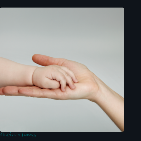
சிசு(க்காக) வதை