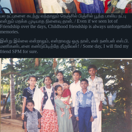
பல நட்புகளை கடந்து வந்தாலும் நெஞ்சில் பிஞ்சில் பூத்த பாலிய நட்பு
என்றும் மறக்க முடியாத நினைவு தான். / Even if we seen lot of
Friendship over the days, Childhood friendship is always unforgettable
memories.
இன்று இல்லை என்றாலும், என்றாவது ஒரு நாள், என் நண்பன் எஸ்.பி.
மணிகண்டனை கண்டுபிடித்தே தீருவேன்! / Some day, I will find my
friend SPM for sure.