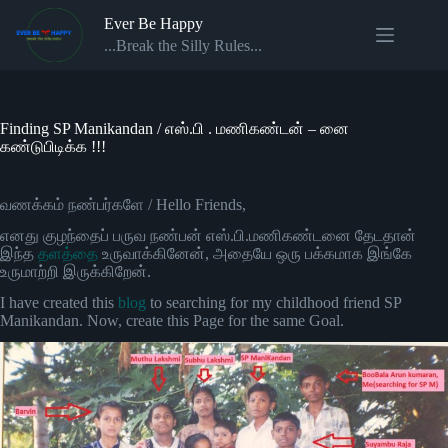
Skip
Ever Be Happy
to
content
...Break the Silly Rules...
Finding SP Manikandan / எஸ்.பி . மணிகண்டன் – னை
கண்டுபிடிக்க !!!
வணக்கம் நண்பர்களே / Hello Friends,
எனது குழந்தைப் பருவ நண்பன் எஸ்.பி.மணிகண்டனை தேடதான்
இந்த
தளத்தை
உருவாக்கினேன், அதையே ஒரு பக்கமாக இங்கே
உருமாற்றி இருக்கிறேன்.
I have created this
blog
to searching for my childhood friend SP
Manikandan. Now, create this Page for the same Goal.