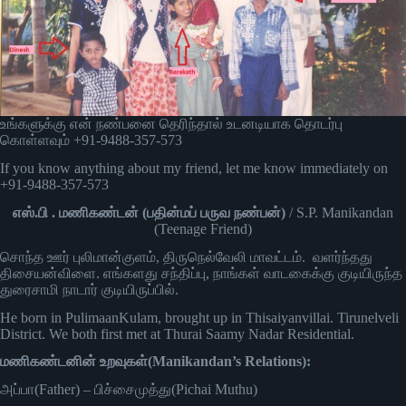
உங்களுக்கு என் நண்பனை தெரிந்தால் உடனடியாக தொடர்பு
கொள்ளவும் +91-9488-357-573
If you know anything about my friend, let me know immediately on
+91-9488-357-573
எஸ்.பி . மணிகண்டன் (பதின்மப் பருவ நண்பன்)
/ S.P. Manikandan
(Teenage Friend)
சொந்த ஊர் புலிமான்குளம், திருநெல்வேலி மாவட்டம். வளர்ந்தது
திசையன்விளை. எங்களது சந்திப்பு, நாங்கள் வாடகைக்கு குடியிருந்த
துரைசாமி நாடார் குடியிருப்பில்.
He born in PulimaanKulam, brought up in Thisaiyanvillai. Tirunelveli
District. We both first met at Thurai Saamy Nadar Residential.
மணிகண்டனின் உறவுகள்(Manikandan’s Relations):
அப்பா(Father) – பிச்சைமுத்து(Pichai Muthu)