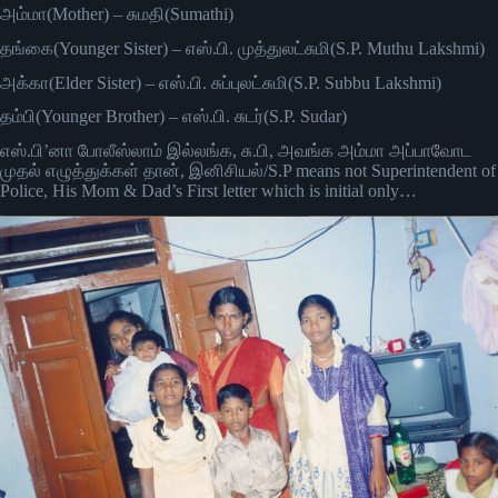
அம்மா(Mother) – சுமதி(Sumathi)
தங்கை(Younger Sister) – எஸ்.பி. முத்துலட்சுமி(S.P. Muthu Lakshmi)
அக்கா(Elder Sister) – எஸ்.பி. சுப்புலட்சுமி(S.P. Subbu Lakshmi)
தம்பி(Younger Brother) – எஸ்.பி. சுடர்(S.P. Sudar)
எஸ்.பி’னா போலீஸ்லாம் இல்லங்க, சு.பி, அவங்க அம்மா அப்பாவோட
முதல் எழுத்துக்கள் தான், இனிசியல்/S.P means not Superintendent of
Police, His Mom & Dad’s First letter which is initial only…