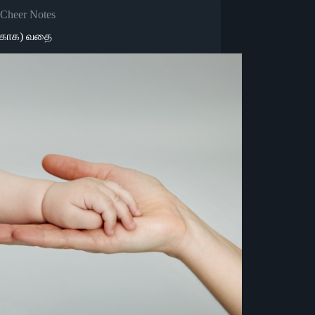
Cheer Notes
க்காக) வதை