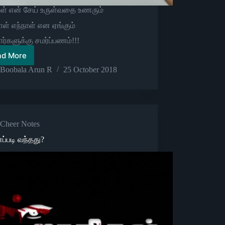
ள் என் சேய் உருள்வதை உணரும்
ள் எந்நாள் என ஏங்கும்
ார்களுக்கு சமர்ப்பணம்!!!
ad More
சிசு(க்காக)
வதை
Boobala Arun R
25 October 2018
Cheer Notes
எப்படி வந்தது?