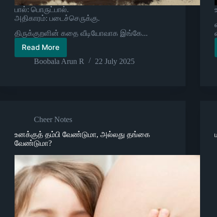
பால்: பொருட்பால்.
அதிகாரம்: படைச்செருக்கு.
திருக்குறளின் கதை வீடியோவாக இங்கே...
Read More
திருக்குறள்
–
Boobala Arun R
22 July 2025
774
Cheer Notes
உனக்குத் தம்பி வேண்டுமா, அல்லது தங்கை
வேண்டுமா?