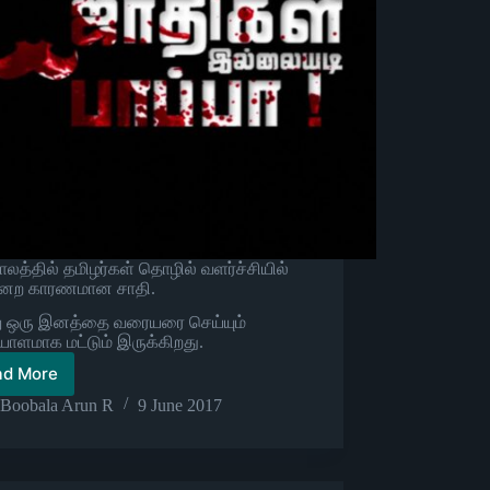
ாலத்தில் தமிழர்கள் தொழில் வளர்ச்சியில்
னேற காரணமான சாதி.
ு ஒரு இனத்தை வரையரை செய்யும்
ளமாக மட்டும் இருக்கிறது.
ad More
சாதி
Boobala Arun R
9 June 2017
எப்படி
வந்தது?