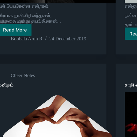
உன் பெயரென்ன என்றாள்.
என்னு
வீரமாக தாசிவீடு வந்தவன்,
நன்னா
வந்ததை மறந்து தயங்கினான்...
தாய்ம
Read More
கவிதாசி
Re
Boobala Arun R
24 December 2019
Cheer Notes
மனிதம்
​சாதி 