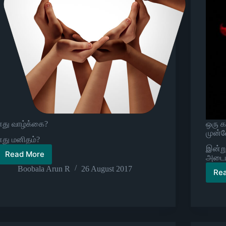
எது வாழ்க்கை?
ஒரு க
முன்
எது மனிதம்?
இன்ற
Read More
அடையா
மனிதம்
Boobala Arun R
26 August 2017
Re