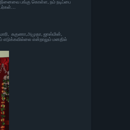
 , நினைவை பங்கு கொள்ள, நம் நடிப்பை
ியர்கள்…
ுமாரி, சுகுணா,அமுதா, ஜாஸ்மின்,
டம் எடுக்கவில்லை என்றாலும் மனதில்