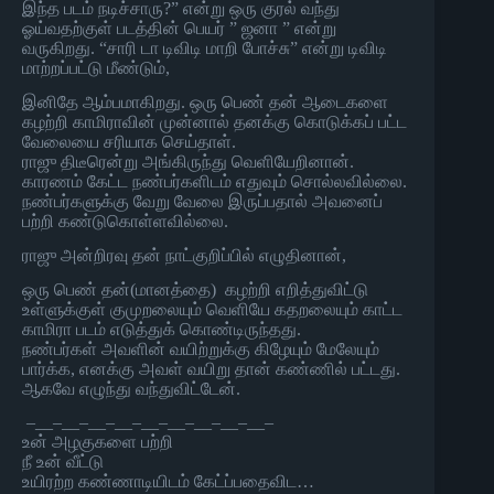
இந்த படம் நடிச்சாரு?” என்று ஒரு குரல் வந்து
ஓய்வதற்குள் படத்தின் பெயர் ” ஜனா ” என்று
வருகிறது. “சாரி டா டிவிடி மாறி போச்சு” என்று டிவிடி
மாற்றப்பட்டு மீண்டும்,
இனிதே ஆம்பமாகிறது. ஒரு பெண் தன் ஆடைகளை
கழற்றி காமிராவின் முன்னால் தனக்கு கொடுக்கப் பட்ட
வேலையை சரியாக செய்தாள்.
ராஜு திடீரென்று அங்கிருந்து வெளியேறினான்.
காரணம் கேட்ட நண்பர்களிடம் எதுவும் சொல்லவில்லை.
நண்பர்களுக்கு வேறு வேலை இருப்பதால் அவனைப்
பற்றி கண்டுகொள்ளவில்லை.
ராஜு அன்றிரவு தன் நாட்குறிப்பில் எழுதினான்,
ஒரு பெண் தன்(மானத்தை) கழற்றி எறித்துவிட்டு
உள்ளுக்குள் குமுறலையும் வெளியே கதறலையும் காட்ட
காமிரா படம் எடுத்துக் கொண்டிருந்தது.
நண்பர்கள் அவளின் வயிற்றுக்கு கிழேயும் மேலேயும்
பார்க்க, எனக்கு அவள் வயிறு தான் கண்ணில் பட்டது.
ஆகவே எழுந்து வந்துவிட்டேன்.
–__–__–__–__–__–__–__–__–__–
உன் அழகுகளை பற்றி
நீ உன் வீட்டு
உயிரற்ற கண்ணாடியிடம் கேட்ப்பதைவிட…