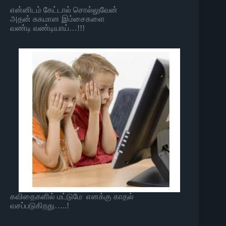
என்னிடம் கேட்டால் சொல்லுவேன்
அதன் சுகமான இம்சைகளை
வண்டி வண்டியாய்…!!!
கவிதைகளில் மட்டுமே எனக்கு காதல்
வசப்படுகிறது…..!