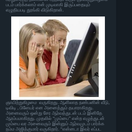
படம் பார்க்கலாம் என் முடிவாகி இருப்பதையும்
எழுதியபடி தூங்கி விடுகிறான்.
ஞாயிற்றுகிழமை வருகிறது. ஆளிலாத நண்பனின் வீடு,
டிவிடி , பிளேயர் என அனைத்தும் தயாராகிறது.
அனைவரும் ஒன்று சேர ஆர்வத்துடன் படம் இனிதே
ஆரம்பமாகிறது. முதலில் “மும்பை” என்ற எழுத்துடன்
மும்பை வர அனைவரும் இன்னும் ஆர்வமுடம் பார்க்க
நம்ம அஜித்குமார் வருகிறார். “என்னடா இவர் எப்பட