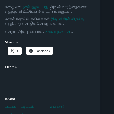
–__–__–__–__–__–__–__–__–__–
கதை என்
நண்பனுடையது
. அவன் வார்த்தைகளை
எழுத்தாகி விட்டேன் சில மாற்றங்களுடன்.
காதல் தோல்வி கவிதைகள்
இதயத்தி(ல்)லிருந்து
எழுதியது என் இன்னொரு நண்பன்.
என்றும் அன்புடன் நான்,
உங்கள் நண்பன்
…
Share this:
X
Facebook
Like this:
Related
மாமியார் – மருமகள்
உறவுகள் !!!