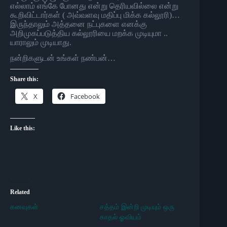
எல்லாம் எங்கே போனது என்று தெரியவில்லை என்று
கூறிவிட்டார்கள் ( அவ்வளவு மதிப்பு மிக்க கல்லூரி)…
இருந்தாலும் அத்தனை நட்புகளை எனக்கு
அறிமுகப்படுத்திய கல்லூரியை மறக்க முடியுமா ..
யாராலும் முடியாது.
நன்றிகளுடன் உங்கள் நண்பன்…
Share this:
X
Facebook
Like this:
Related
கனவுகள்
சத்தம் இன்றி முடியும் ஒரு
காதல் ஓவியம்