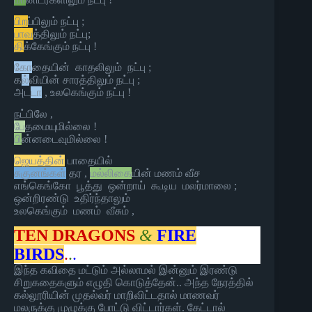
பிற
ப்பிலும் நட்பு ;
பாவ
த்திலும் நட்பு;
தி
க்கேங்கும் நட்பு !
கோ
தையின் காதலிலும் நட்பு ;
க
ல்
வியின் சாரத்திலும் நட்பு ;
அட
டா
, உலகெங்கும் நட்பு !
நட்பிலே ,
பே
தமையுமில்லை !
பி
ன்னடைவுமில்லை !
ஜெயத்தின்
பாதையில்
சுகுனங்கள்
தர ,
மல்லிகை
யின் மணம் வீச
எங்கெங்கோ பூத்து ஒன்றாய் கூடிய மலர்மாலை ;
ஒன்றிரண்டு உதிர்ந்தாலும்
உலகெங்கும் மணம் வீசும் ,
TEN DRAGONS
&
FIRE
BIRDS
.
.
.
இந்த கவிதை மட்டும் அல்லாமல் இன்னும் இரண்டு
சிறுகதைகளும் எழுதி கொடுத்தேன்.. அந்த நேரத்தில்
கல்லூரியின் முதல்வர் மாறிவிட்டதால் மாணவர்
மலருக்கு முழுக்கு போட்டு விட்டார்கள். கேட்டால்