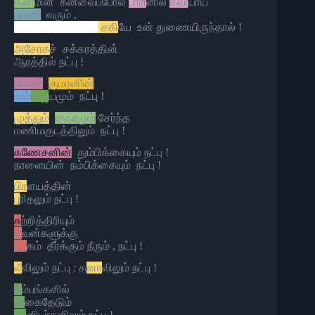
கலா
மின் கனவைப்போல
பாரி
னில்
கவி
யாய்
பவனி
வரும் ,
சகி
யே உன் துணையிருந்தால் !
அசோக
ச் சக்கரத்தின்
ஆரத்தில் நட்பு !
பாலன்
குமரனின்
ராம்
ராஜ்
யமும் நட்பு !
முத்தும்
வைரமும்
சேர்ந்த
மணிமகுடத்திலும் நட்பு !
கணேசனின்
தும்பிக்கையும் நட்பு !
நாளையின் நம்பிக்கையும் நட்பு !
பிர
ளயத்தின்
பு
ரிதலும் நட்பு !
சு
ற்றித்திரியும்
ஜீ
வன்களுக்கு
தா
கம் தீர்க்கும் நீரும் , நட்பு !
லீ
விலும் நட்பு ; க
னா
விலும் நட்பு !
பி
ம்பங்களில்
ரே
கைதேடும்
மா
னிடர்களிலும் நட்பு !