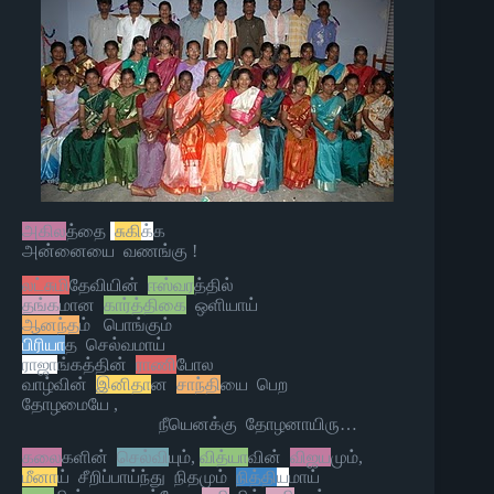
அகில
த்தை
சுகி
க்
க
அன்னையை வணங்கு !
லட்சுமி
தேவியின்
ஈஸ்வர
த்தில்
தங்க
மான
கார்த்திகை
ஒளியாய்
ஆனந்த
ம் பொங்கும்
பிரியா
த செல்வமாய்
ராஜா
ங்கத்தின்
ராணி
போல
வாழ்வின்
இனிதா
ன
சாந்தி
யை பெற
தோழமையே ,
நீயெனக்கு தோழனாயிரு…
கலை
களின்
செல்வி
யும்,
வித்யா
வின்
விஜய
மும்,
மீனா
ய் சீறிப்பாய்ந்து நிதமும்
நித்தி
ய
மாய்