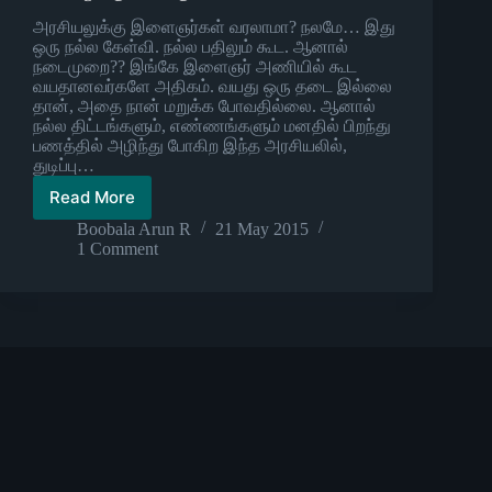
அரசியலுக்கு இளைஞர்கள் வரலாமா? நலமே… இது
ஒரு நல்ல கேள்வி. நல்ல பதிலும் கூட. ஆனால்
நடைமுறை?? இங்கே இளைஞர் அணியில் கூட
வயதானவர்களே அதிகம். வயது ஒரு தடை இல்லை
தான், அதை நான் மறுக்க போவதில்லை. ஆனால்
நல்ல திட்டங்களும், எண்ணங்களும் மனதில் பிறந்து
பணத்தில் அழிந்து போகிற இந்த அரசியலில்,
துடிப்பு…
Read More
அரசியலுக்கு
இளைஞர்கள்
Boobala Arun R
21 May 2015
வரலாமா?
1 Comment