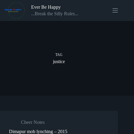
Skip
Ever Be Happy
to
content
...Break the Silly Rules...
TAG
justice
Cheer Notes
Dimapur mob lynching – 2015