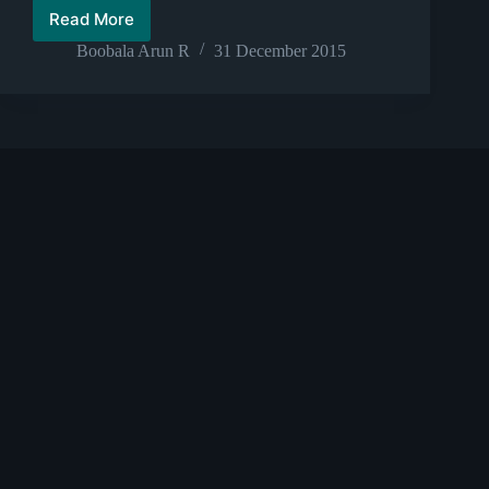
Read More
Dimapur
mob
Boobala Arun R
31 December 2015
lynching
–
2015